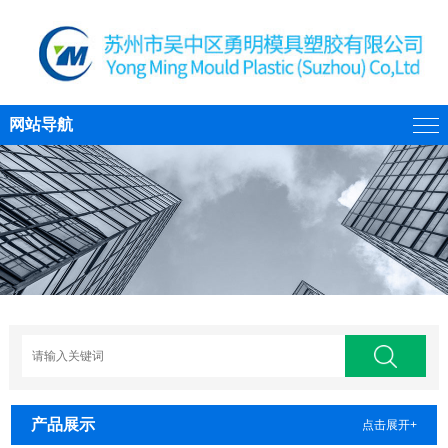
网站导航
产品展示
点击展开+