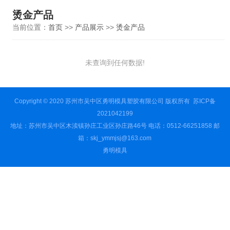
烫金产品
当前位置：
首页
>>
产品展示
>>
烫金产品
未查询到任何数据!
Copyright © 2020 苏州市吴中区勇明模具塑胶有限公司 版权所有
苏ICP备
2021042199
地址：苏州市吴中区木渎镇孙庄工业区孙庄路46号 电话：0512-66251858 邮
箱：skj_ymmjsj@163.com
勇明模具