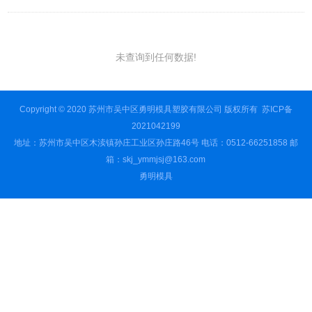
未查询到任何数据!
Copyright © 2020 苏州市吴中区勇明模具塑胶有限公司 版权所有
苏ICP备
2021042199
地址：苏州市吴中区木渎镇孙庄工业区孙庄路46号 电话：0512-66251858 邮
箱：skj_ymmjsj@163.com
勇明模具