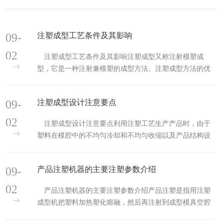
09-
注塑成型工艺条件及其影响
02
注塑成型工艺条件及其影响注塑成型又称注射模塑成
型，它是一种注射兼模塑的成型方法。注塑成型方法的优
点是生产速度快、效率高，操作可实现自动化，花色品种
多，形状可以由简到繁，尺寸可以由大到小，而且制品尺
09-
注塑成型设计注意要点
寸精确，产品易更新换代，能成形状复杂的制件，注塑成
型适用于大量生产与形状复杂产品等成型加工领域。1、注
02
注塑成型设计注意要点利用注塑工艺生产产品时，由于
塑压...
塑料在模腔中的不均匀冷却和不均匀收缩以及产品结构设
计的不合理，容易引起产品的各种缺陷： 缩印、熔接痕、
气孔、变形、拉毛、顶伤、飞边。 为得到高质量的注塑产
09-
产品注塑机器的主要注塑参数介绍
品，我们必须在设计产品时充分考虑其结构工艺性，下面
结合注塑产品的主要结构特点分析避免注塑缺陷的方
02
产品注塑机器的主要注塑参数介绍产品注塑是指用注塑
法。...
成型机把塑料加热塑化熔融，然后再注射到成型模具空腔
内成型，经冷却降温，熔体固化后脱模，注塑成型机注射