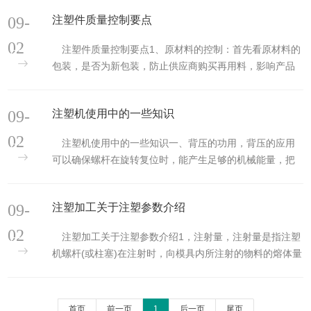
成型的制品。塑料用注塑成型机注塑成型制品品种比较繁
09-
注塑件质量控制要点
多，应用范围也比较广，特别是在纺织设备和汽车制造业
中，有多种形状注塑制品作配件。医疗器械、文教用品及
02
注塑件质量控制要点1、原材料的控制：首先看原材料的
人...
包装，是否为新包装，防止供应商购买再用料，影响产品
品质。其次看原材料的颗粒是否饱满、色泽度如何，这些
都是鉴别原材料好坏的标准，最后，就是要检测原材料的
09-
注塑机使用中的一些知识
性能要求是否能达到，这点极为重要。2、塑料件的控制要
点：①原材料的符合性，②注塑设备及模具必须良好，
02
注塑机使用中的一些知识一、背压的功用，背压的应用
③...
可以确保螺杆在旋转复位时，能产生足够的机械能量，把
塑料熔化及混合。背压还有以下的用途：把挥发性气体，
包括空气排出射料缸外； 把附加剂（例如色粉、色种、防
09-
注塑加工关于注塑参数介绍
静电剂、滑石粉等） 和熔料均匀地混合起来； 使流经螺杆
长度的熔料均匀化； 提供均匀稳定的塑化材料以...
02
注塑加工关于注塑参数介绍1，注射量，注射量是指注塑
机螺杆(或柱塞)在注射时，向模具内所注射的物料的熔体量
(g)。螺杆推进容积又称理论注射容积，与注射螺杆直径Ds
和注射行程有关。在注射量选择时，一方面必须充分地满
足制品及其浇注系统的总用料量，另一方面必须小于注塑
首页
前一页
1
后一页
尾页